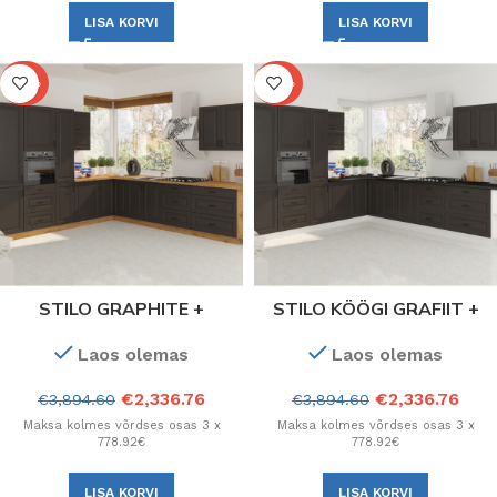
LISA KORVI
LISA KORVI
-40%
-40%
STILO GRAPHITE +
STILO KÖÖGI GRAFIIT +
ARTISAN OAK KÖÖK.
VALGE. Kõik kapi
Laos olemas
Laos olemas
Konfiguratsioon
konfiguratsioonid.
€
2,336.76
€
2,336.76
€
3,894.60
€
3,894.60
Maksa kolmes võrdses osas 3 x
Maksa kolmes võrdses osas 3 x
778.92€
778.92€
LISA KORVI
LISA KORVI