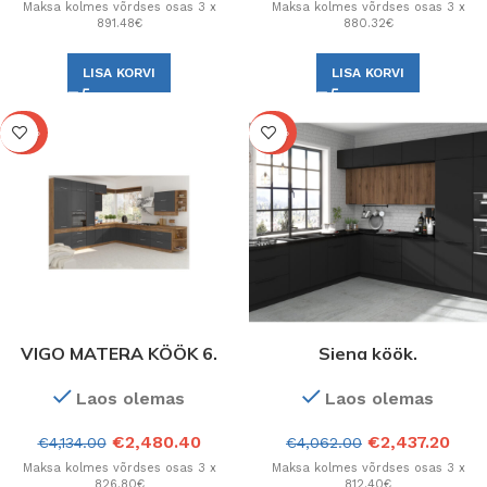
Maksa kolmes võrdses osas 3 x
Maksa kolmes võrdses osas 3 x
891.48€
880.32€
LISA KORVI
LISA KORVI
-40%
-40%
VIGO MATERA KÖÖK 6.
Siena köök.
Konfiguratsioon
Konfiguratsioon.
Laos olemas
Laos olemas
€
2,480.40
€
2,437.20
€
4,134.00
€
4,062.00
Maksa kolmes võrdses osas 3 x
Maksa kolmes võrdses osas 3 x
826.80€
812.40€