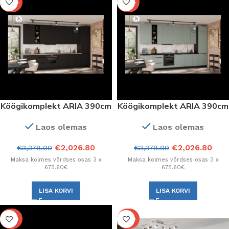
-40%
-40%
Köögikomplekt ARIA 390cm
Köögikomplekt ARIA 390cm
musta AFM esipaneeliga
AQUAMARINE
Laos olemas
Laos olemas
esipaneelidega (Mint)
€
2,026.80
€
2,026.80
€
3,378.00
€
3,378.00
Maksa kolmes võrdses osas 3 x
Maksa kolmes võrdses osas 3 x
675.60€
675.60€
LISA KORVI
LISA KORVI
-40%
-40%