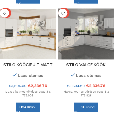
-40%
-40%
STILO KÖÖGIPUIT MATT
STILO VALGE KÖÖK.
VALGE + ARTISAN TAMM.
Konfiguratsioon
Laos olemas
Laos olemas
Kõik kapikonfiguratsioonid.
€
2,336.76
€
2,336.76
€
3,894.60
€
3,894.60
Maksa kolmes võrdses osas 3 x
Maksa kolmes võrdses osas 3 x
778.92€
778.92€
LISA KORVI
LISA KORVI