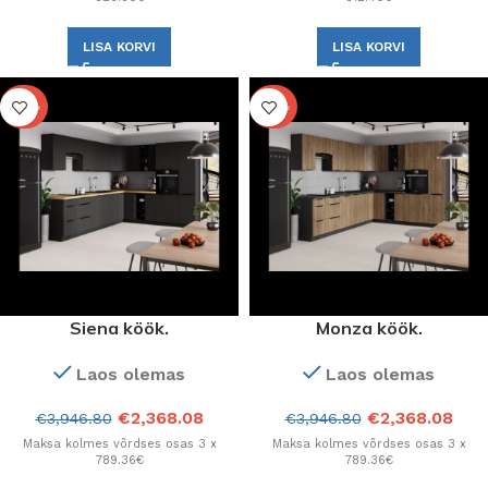
LISA KORVI
LISA KORVI
-40%
-40%
Siena köök.
Monza köök.
Konfiguratsioon.
Konfiguratsioon.
Laos olemas
Laos olemas
€
2,368.08
€
2,368.08
€
3,946.80
€
3,946.80
Maksa kolmes võrdses osas 3 x
Maksa kolmes võrdses osas 3 x
789.36€
789.36€