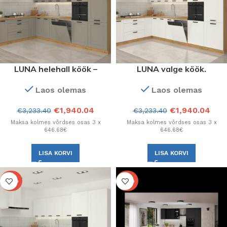
LUNA helehall köök –
LUNA valge köök.
käsitöö. Konfiguratsioon.
Konfiguratsioon.
Laos olemas
Laos olemas
€
1,940.04
€
1,940.04
€
3,233.40
€
3,233.40
Maksa kolmes võrdses osas 3 x
Maksa kolmes võrdses osas 3 x
646.68€
646.68€
LISA KORVI
LISA KORVI
-40%
-40%