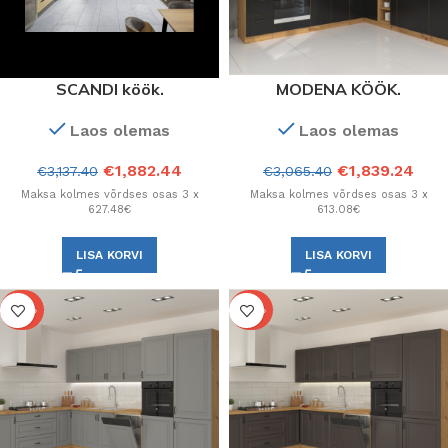
SCANDI köök.
MODENA KÖÖK.
Konfiguratsioon.
Konfiguratsioon
Laos olemas
Laos olemas
€
1,882.44
€
1,839.24
€
3,137.40
€
3,065.40
Maksa kolmes võrdses osas 3 x
Maksa kolmes võrdses osas 3 x
627.48€
613.08€
LISA KORVI
LISA KORVI
-40%
-40%