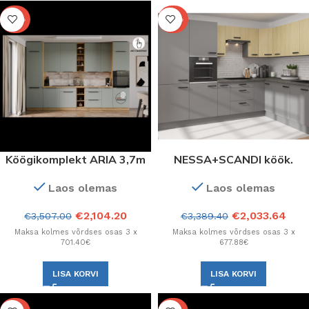
-40%
-40%
Köögikomplekt ARIA 3,7m
NESSA+SCANDI köök.
AQUAMARINE
Konfiguratsioon.
Laos olemas
Laos olemas
esipaneelidega (Mint)
€
2,104.20
€
2,033.64
€
3,507.00
€
3,389.40
Maksa kolmes võrdses osas 3 x
Maksa kolmes võrdses osas 3 x
701.40€
677.88€
LISA KORVI
LISA KORVI