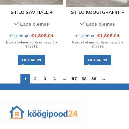
STILO SAVIHALL +
STILO KÖÖGI GRAFIIT +
KÄSITÖÖTAMM KÖÖK.
VALGE. Kõik kapi
Laos olemas
Laos olemas
Konfiguratsioon
konfiguratsioonid.
€
1,805.04
€
1,805.04
€
3,008.40
€
3,008.40
Maksa kolmes võrdses osas 3 x
Maksa kolmes võrdses osas 3 x
601.68€
601.68€
LISA KORVI
LISA KORVI
1
2
3
4
…
57
58
59
→