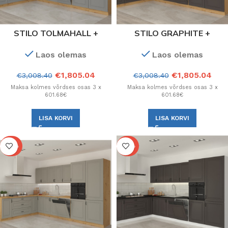
STILO TOLMAHALL +
STILO GRAPHITE +
ARTISAN OAK KÖÖK.
ARTISAN OAK KÖÖK.
Laos olemas
Laos olemas
Konfiguratsioon
Konfiguratsioon
€
1,805.04
€
1,805.04
€
3,008.40
€
3,008.40
Maksa kolmes võrdses osas 3 x
Maksa kolmes võrdses osas 3 x
601.68€
601.68€
LISA KORVI
LISA KORVI
-40%
-40%