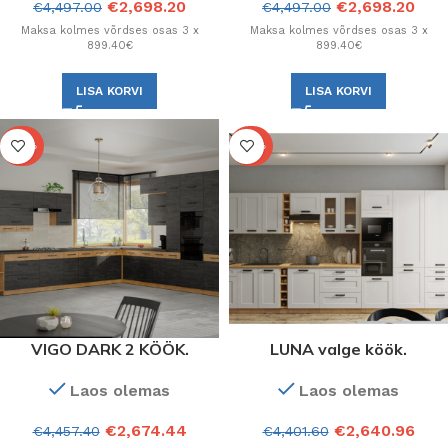
€
2,698.20
€
2,698.20
€
4,497.00
€
4,497.00
Maksa kolmes võrdses osas 3 x
Maksa kolmes võrdses osas 3 x
899.40€
899.40€
LISA KORVI
LISA KORVI
-40%
-40%
VIGO DARK 2 KÖÖK.
LUNA valge köök.
Konfiguratsioon
Konfiguratsioon.
Laos olemas
Laos olemas
€
2,674.44
€
2,640.96
€
4,457.40
€
4,401.60