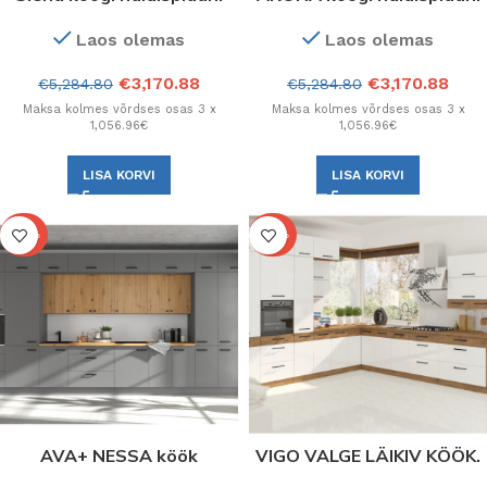
Konfiguratsioon.
Konfiguratsioon.
Laos olemas
Laos olemas
€
3,170.88
€
3,170.88
€
5,284.80
€
5,284.80
Maksa kolmes võrdses osas 3 x
Maksa kolmes võrdses osas 3 x
1,056.96€
1,056.96€
LISA KORVI
LISA KORVI
-40%
-40%
AVA+ NESSA köök
VIGO VALGE LÄIKIV KÖÖK.
Konfiguratsioon
5 kappi igas