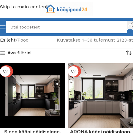
Skip to main content
Esileht
Pood
Kuvatakse 1–36 tulemust 2123-st
Ava filtrid
-40%
-40%
Siena köögi näidisplaan.
ARONA köögi näidisplaan.