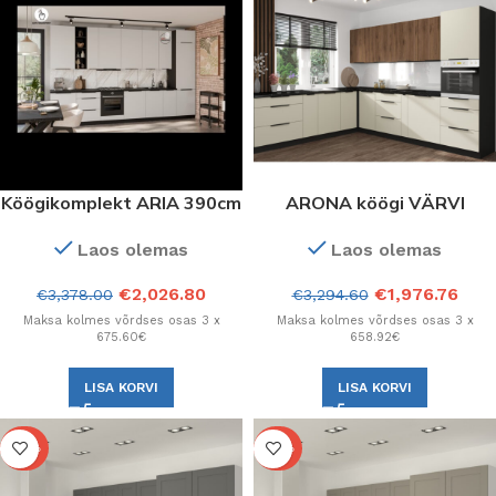
Köögikomplekt ARIA 390cm
ARONA köögi VÄRVI
valge AFM esipaneeliga
KAŠMIIRIPUNA. Mistahes
Laos olemas
Laos olemas
kappide valik.
€
2,026.80
€
1,976.76
€
3,378.00
€
3,294.60
Maksa kolmes võrdses osas 3 x
Maksa kolmes võrdses osas 3 x
675.60€
658.92€
LISA KORVI
LISA KORVI
-40%
-40%