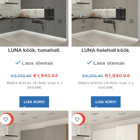
LUNA köök, tumehall.
LUNA helehall köök.
Kappide valik on mistahes.
Kappide valik on mistahes.
Laos olemas
Laos olemas
€
1,940.04
€
1,940.04
€
3,233.40
€
3,233.40
Maksa kolmes võrdses osas 3 x
Maksa kolmes võrdses osas 3 x
646.68€
646.68€
LISA KORVI
LISA KORVI
-40%
-40%