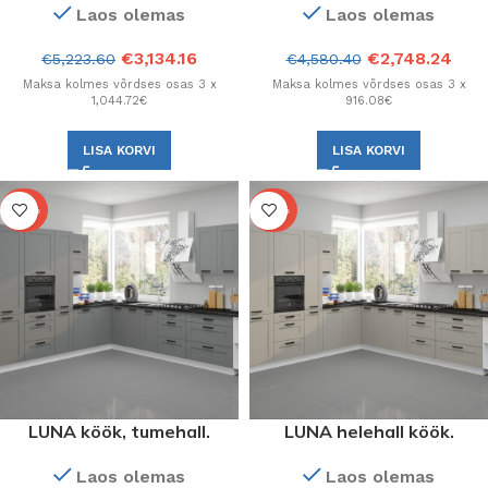
Laos olemas
Laos olemas
konfiguratsioonis. Suur
kappivalik.
€
3,134.16
€
2,748.24
€
5,223.60
€
4,580.40
Maksa kolmes võrdses osas 3 x
Maksa kolmes võrdses osas 3 x
1,044.72€
916.08€
LISA KORVI
LISA KORVI
-40%
-40%
LUNA köök, tumehall.
LUNA helehall köök.
Kappide valik on mistahes.
Kappide valik on mistahes.
Laos olemas
Laos olemas