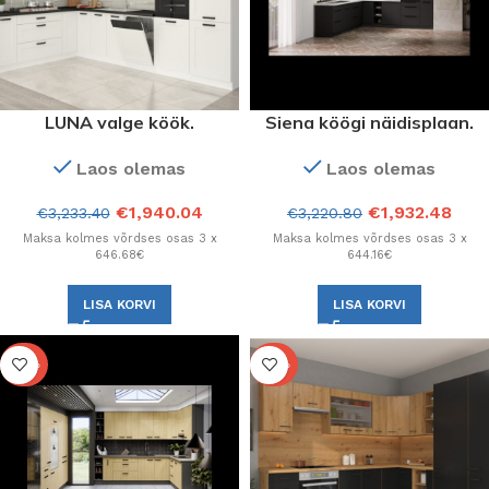
LUNA valge köök.
Siena köögi näidisplaan.
Konfiguratsioon.
Konfiguratsioon.
Laos olemas
Laos olemas
€
1,940.04
€
1,932.48
€
3,233.40
€
3,220.80
Maksa kolmes võrdses osas 3 x
Maksa kolmes võrdses osas 3 x
646.68€
644.16€
LISA KORVI
LISA KORVI
-40%
-40%