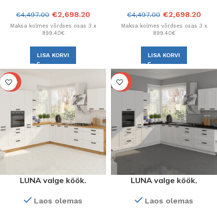
€
2,698.20
€
2,698.20
€
4,497.00
€
4,497.00
Maksa kolmes võrdses osas 3 x
Maksa kolmes võrdses osas 3 x
899.40€
899.40€
LISA KORVI
LISA KORVI
-40%
-40%
LUNA valge köök.
LUNA valge köök.
Konfiguratsioon.
Konfiguratsioon.
Laos olemas
Laos olemas