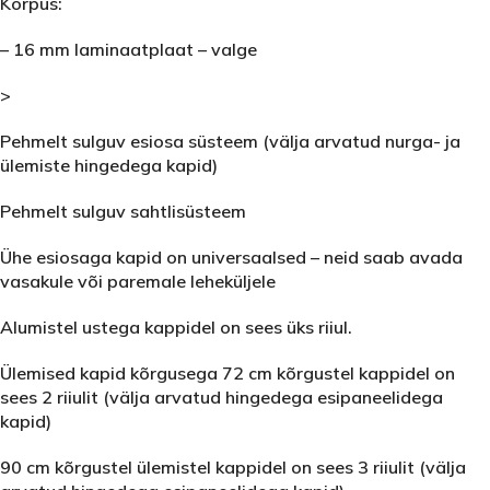
Korpus:
– 16 mm laminaatplaat – valge
>
Pehmelt sulguv esiosa süsteem (välja arvatud nurga- ja
ülemiste hingedega kapid)
Pehmelt sulguv sahtlisüsteem
Ühe esiosaga kapid on universaalsed – neid saab avada
vasakule või paremale leheküljele
Alumistel ustega kappidel on sees üks riiul.
Ülemised kapid kõrgusega 72 cm kõrgustel kappidel on
sees 2 riiulit (välja arvatud hingedega esipaneelidega
kapid)
90 cm kõrgustel ülemistel kappidel on sees 3 riiulit (välja