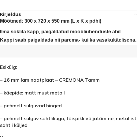
Kirjeldus
Mõõtmed: 300 x 720 x 550 mm (L x K x põhi)
Ilma soklita kapp, paigaldatud mööbliühenduste abil.
Kappi saab paigaldada nii parema- kui ka vasakukäelisena.
Esikülg:
– 16 mm laminaatplaat – CREMONA Tamm
– käepide: matt must metall
– pehmelt sulguvad hinged
– pehmelt sulguv sahtliliugu, täispikk väljatõmme, metallist
sahtli küljed