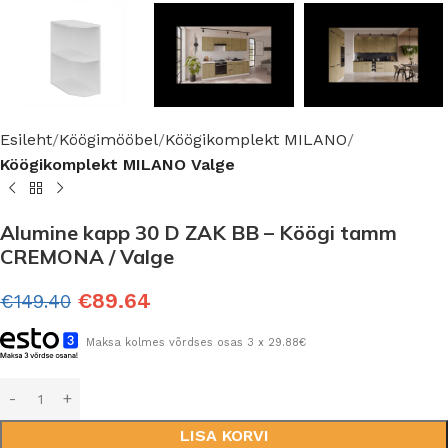
Esileht
Köögimööbel
Köögikomplekt MILANO
Köögikomplekt MILANO Valge
Alumine kapp 30 D ZAK BB – Köögi tamm
CREMONA / Valge
€
89.64
€
149.40
Maksa kolmes võrdses osas 3 x 29.88€
LISA KORVI