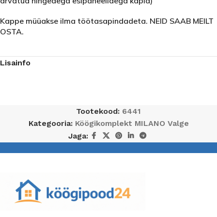
arvatud hingedega esipaneelidega kapid)
Kappe müüakse ilma töötasapindadeta. NEID SAAB MEILT
OSTA.
Lisainfo
Tootekood:
6441
Kategooria:
Köögikomplekt MILANO Valge
Jaga: