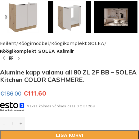
Esileht
Köögimööbel
Köögikomplekt SOLEA
Köögikomplekt SOLEA Kašmiir
Alumine kapp valamu all 80 ZL 2F BB – SOLEA
Kitchen COLOR CASHMERE.
€
111.60
€
186.00
Maksa kolmes võrdses osas 3 x 37.20€
LISA KORVI