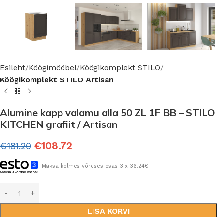
Esileht
Köögimööbel
Köögikomplekt STILO
Köögikomplekt STILO Artisan
Alumine kapp valamu alla 50 ZL 1F BB – STILO
KITCHEN grafiit / Artisan
€
108.72
€
181.20
Maksa kolmes võrdses osas 3 x 36.24€
LISA KORVI