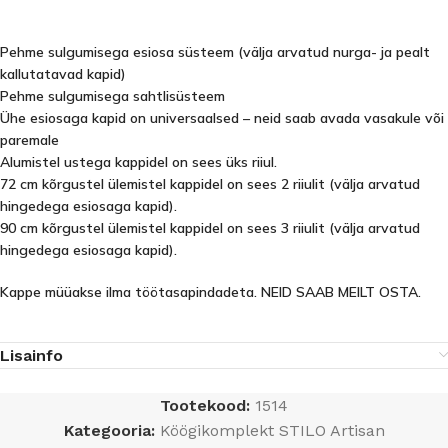
Pehme sulgumisega esiosa süsteem (välja arvatud nurga- ja pealt
kallutatavad kapid)
Pehme sulgumisega sahtlisüsteem
Ühe esiosaga kapid on universaalsed – neid saab avada vasakule või
paremale
Alumistel ustega kappidel on sees üks riiul.
72 cm kõrgustel ülemistel kappidel on sees 2 riiulit (välja arvatud
hingedega esiosaga kapid).
90 cm kõrgustel ülemistel kappidel on sees 3 riiulit (välja arvatud
hingedega esiosaga kapid).
Kappe müüakse ilma töötasapindadeta. NEID SAAB MEILT OSTA.
Lisainfo
Tootekood:
1514
Kategooria:
Köögikomplekt STILO Artisan