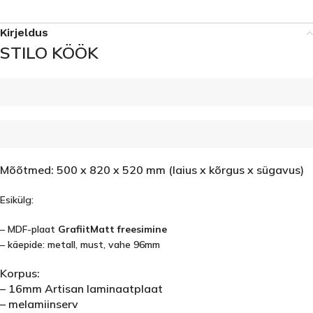
Kirjeldus
STILO KÖÖK
Mõõtmed: 500 x 820 x 520 mm (laius x kõrgus x sügavus)
Esikülg:
– MDF-plaat
Grafiit
Matt freesimine
– käepide: metall, must, vahe 96mm
Korpus:
– 16mm Artisan laminaatplaat
– melamiinserv