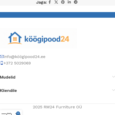
Jaga:
info@köögipood24.ee
+372 5029069
Mudelid
Kliendile
2025 RM24 Furniture OÜ
0