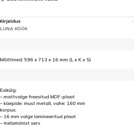
Kirjeldus
LUNA KÖÖK
Mõõtmed: 596 x 713 x 16 mm (L x K x S)
Esikülg:
– mattvalge freesitud MDF-plaat
– käepide: must metall, vahe: 160 mm
korpus:
– 16 mm valge lamineeritud plaat
– melamiinist serv