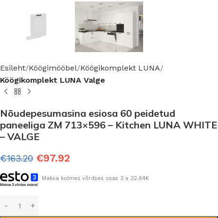
Esileht
Köögimööbel
Köögikomplekt LUNA
Köögikomplekt LUNA Valge
Nõudepesumasina esiosa 60 peidetud
paneeliga ZM 713×596 – Kitchen LUNA WHITE
– VALGE
€
97.92
€
163.20
Maksa kolmes võrdses osas 3 x 32.64€