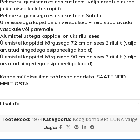
Pehme sulgumisega esiosa süsteem (välja arvatud nurga-
ja ülemised kallutuskapid)
Pehme sulgumisega esiosa süsteem Sahtlid
Ühe esiosaga kapid on universaalsed – neid saab avada
vasakule või paremale
Alumistel ustega kappidel on üks riiul sees.
Ülemistel kappidel kõrgusega 72 cm on sees 2 riiulit (välja
arvatud hingedega esipaneeliga kapid)
Ülemistel kappidel kõrgusega 90 cm on sees 3 riiulit (välja
arvatud hingedega esipaneeliga kapid)
Kappe müüakse ilma töötasapindadeta. SAATE NEID
MEILT OSTA.
Lisainfo
Tootekood:
1974
Kategooria:
Köögikomplekt LUNA Valge
Jaga: