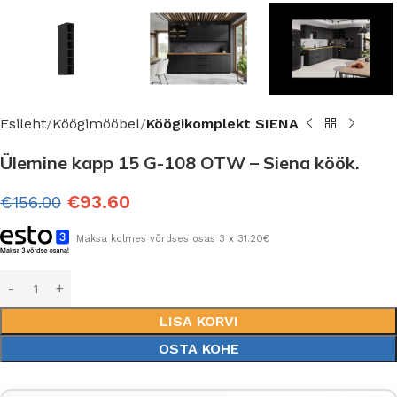
Esileht
Köögimööbel
Köögikomplekt SIENA
Ülemine kapp 15 G-108 OTW – Siena köök.
€
93.60
€
156.00
Maksa kolmes võrdses osas 3 x 31.20€
LISA KORVI
OSTA KOHE