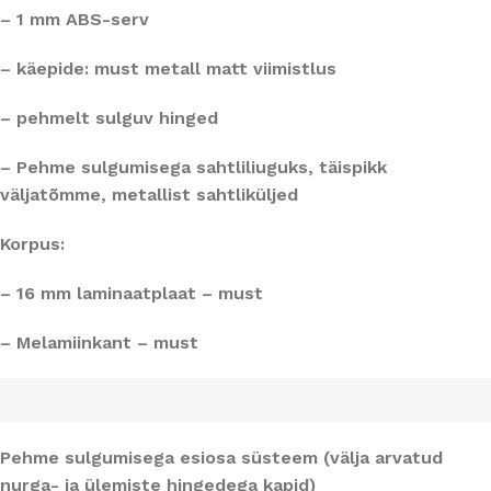
– 1 mm ABS-serv
– käepide: must metall matt viimistlus
– pehmelt sulguv hinged
– Pehme sulgumisega sahtliliuguks, täispikk
väljatõmme, metallist sahtliküljed
Korpus:
– 16 mm laminaatplaat – must
– Melamiinkant – must
Pehme sulgumisega esiosa süsteem (välja arvatud
nurga- ja ülemiste hingedega kapid)