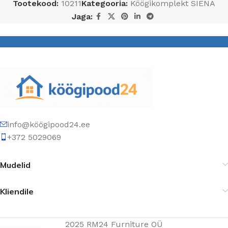
Tootekood:
10211
Kategooria:
Köögikomplekt SIENA
Jaga:
info@köögipood24.ee
+372 5029069
Mudelid
Kliendile
2025 RM24 Furniture OÜ