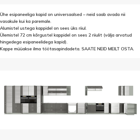
Ühe esipaneeliga kapid on universaalsed – neid saab avada nii
vasakule kui ka paremale.
Alumistel ustega kappidel on sees üks riiul.
Ülemistel 72 cm kõrgustel kappidel on sees 2 riiulit (välja arvatud
hingedega esipaneelidega kapid).
Kappe müüakse ilma töötasapindadeta. SAATE NEID MEILT OSTA.