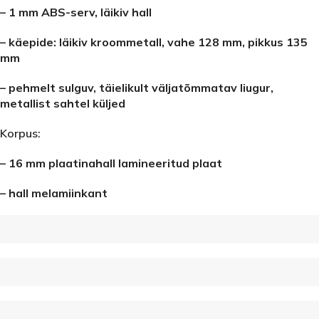
– 1 mm ABS-serv, läikiv hall
– käepide: läikiv kroommetall, vahe 128 mm, pikkus 135
mm
– pehmelt sulguv, täielikult väljatõmmatav liugur,
metallist sahtel küljed
Korpus:
– 16 mm plaatinahall lamineeritud plaat
– hall melamiinkant