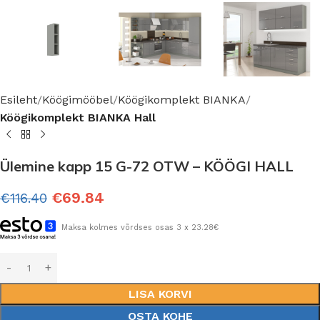
Esileht
Köögimööbel
Köögikomplekt BIANKA
Köögikomplekt BIANKA Hall
Ülemine kapp 15 G-72 OTW – KÖÖGI HALL
€
69.84
€
116.40
Maksa kolmes võrdses osas 3 x 23.28€
LISA KORVI
OSTA KOHE