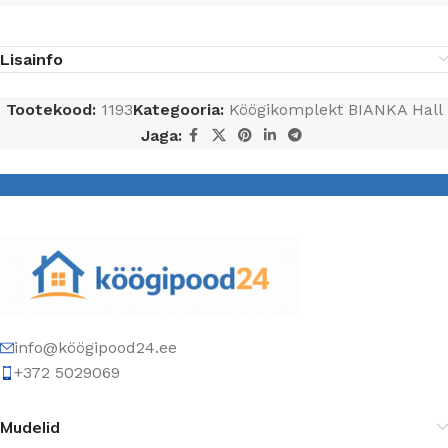
Lisainfo
Tootekood:
1193
Kategooria:
Köögikomplekt BIANKA Hall
Jaga:
info@köögipood24.ee
+372 5029069
Mudelid