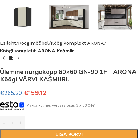
Esileht
Köögimööbel
Köögikomplekt ARONA
Köögikomplekt ARONA Kašmiir
Ülemine nurgakapp 60×60 GN-90 1F – ARONA
Köögi VÄRVI KAŠMIIRI.
€
159.12
€
265.20
Maksa kolmes võrdses osas 3 x 53.04€
LISA KORVI