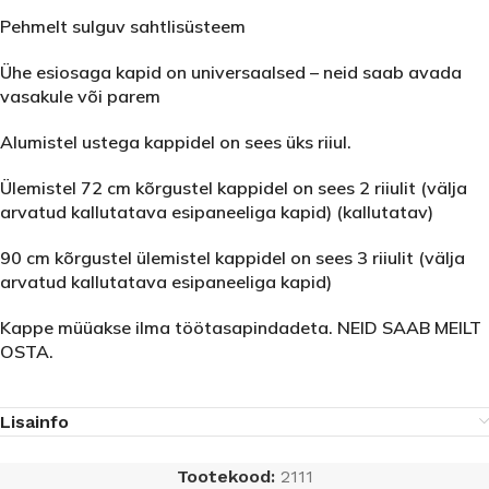
Pehmelt sulguv sahtlisüsteem
Ühe esiosaga kapid on universaalsed – neid saab avada
vasakule või parem
Alumistel ustega kappidel on sees üks riiul.
Ülemistel 72 cm kõrgustel kappidel on sees 2 riiulit (välja
arvatud kallutatava esipaneeliga kapid) (kallutatav)
90 cm kõrgustel ülemistel kappidel on sees 3 riiulit (välja
arvatud kallutatava esipaneeliga kapid)
Kappe müüakse ilma töötasapindadeta. NEID SAAB MEILT
OSTA.
Lisainfo
Tootekood:
2111