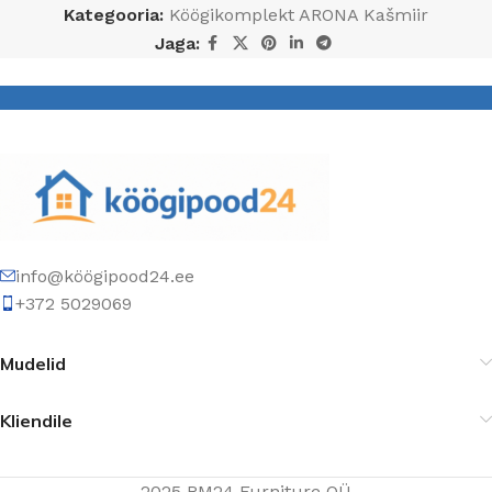
Kategooria:
Köögikomplekt ARONA Kašmiir
Jaga:
info@köögipood24.ee
+372 5029069
Mudelid
Kliendile
2025 RM24 Furniture OÜ